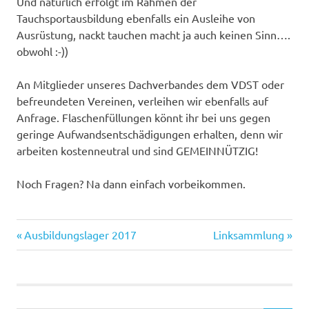
Und natürlich erfolgt im Rahmen der
Tauchsportausbildung ebenfalls ein Ausleihe von
Ausrüstung, nackt tauchen macht ja auch keinen Sinn….
obwohl :-))
An Mitglieder unseres Dachverbandes dem VDST oder
befreundeten Vereinen, verleihen wir ebenfalls auf
Anfrage. Flaschenfüllungen könnt ihr bei uns gegen
geringe Aufwandsentschädigungen erhalten, denn wir
arbeiten kostenneutral und sind GEMEINNÜTZIG!
Noch Fragen? Na dann einfach vorbeikommen.
Vorheriger
Nächster
Beitragsnavigation
Ausbildungslager 2017
Linksammlung
Beitrag:
Beitrag: