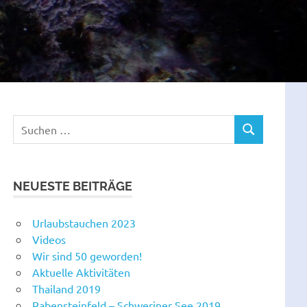
Suchen
SUCHEN
nach:
NEUESTE BEITRÄGE
Urlaubstauchen 2023
Videos
Wir sind 50 geworden!
Aktuelle Aktivitäten
Thailand 2019
Rabensteinfeld – Schweriner See 2019