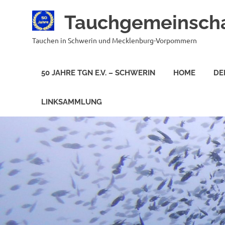
Zum
Tauchgemeinscha
Inhalt
springen
Tauchen in Schwerin und Mecklenburg-Vorpommern
50 JAHRE TGN E.V. – SCHWERIN
HOME
DE
LINKSAMMLUNG