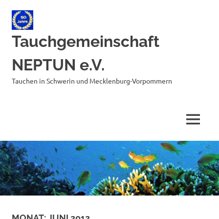
Zum
Inhalt
springen
Tauchgemeinschaft
NEPTUN e.V.
Tauchen in Schwerin und Mecklenburg-Vorpommern
MENÜ
MONAT:
JUNI 2012